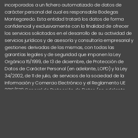
incorporados a un fichero automatizado de datos de
carácter personal del cual es responsable Bodegas
Montegaredo. Esta entidad tratará los datos de forma
confidencial y exclusivamente con la finalidad de ofrecer
los servicios solicitados en el desarrollo de su actividad de
servicios jurídicos y de asesoría y consultoría empresarial y
gestiones derivadas de las mismas, con todas las
garantías legales y de seguridad que imponen la Ley
Orgánica 15/1999, de 13 de diciembre, de Protección de
Datos de Carácter Personal (en adelante, LOPD) y la Ley
34/2002, de 11 de julio, de servicios de la sociedad de la
Información y Comercio Electrónico y el Reglamento UE
2016/679 General de Protección de Datos (en adelante
RGPD).
El responsable de estos datos y su circulación es:
Bodegas Montegaredo
C.I.F.: XXXXXXX
Crtra de Boada, km 1, 09314 Boada de Roa, Burgos, España
Telf.: 947 53 01 40